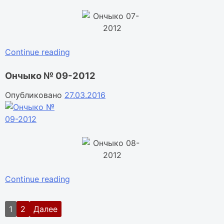
«Ончыко
Continue reading
№
Ончыко № 09-2012
07-
2012»
Опубликовано
27.03.2016
«Ончыко
Continue reading
№
09-
Пагинация
1
2
Далее
2012»