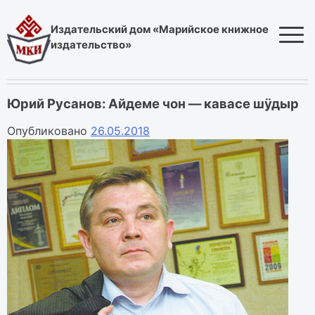
Skip
to
Издательский дом «Марийское книжное
content
издательство»
Юрий Русанов: Айдеме чон — кавасе шӱдыр
Опубликовано
26.05.2018