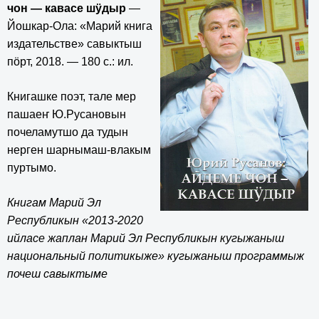
чон — кавасе шӱдыр
—
Йошкар-Ола: «Марий книга
издательстве» савыктыш
пӧрт, 2018. — 180 с.: ил.
Книгашке поэт, тале мер
пашаеҥ Ю.Русановын
почеламутшо да тудын
нерген шарнымаш-влакым
пуртымо.
Книгам Марий Эл
Республикын «2013-2020
ийласе жаплан Марий Эл Республикын кугыжаныш
национальный политикыже» кугыжаныш программыж
почеш савыктыме