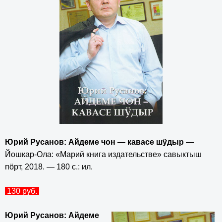
Юрий Русанов: Айдеме чон — кавасе шӱдыр
—
Йошкар-Ола: «Марий книга издательстве» савыктыш
пӧрт, 2018. — 180 с.: ил.
130 руб.
Юрий Русанов: Айдеме