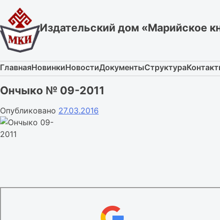
Skip
to
Издательский дом «Марийское к
content
Главная
Новинки
Новости
Документы
Структура
Контак
Ончыко № 09-2011
Опубликовано
27.03.2016