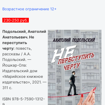
Возрастное ограничение 12+
230-250 руб.
Подольский, Анатолий
Анатольевич. Не
переступить
черту:
повесть,
рассказы / А.А.
Подольский. —
Йошкар-Ола:
Издательский дом
«Марийское книжное
издательство», 2021. —
311 с.
ISBN 978-5-7590-1312-
9