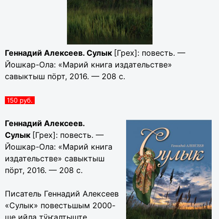
Геннадий Алексеев. Сулык
[Грех]: повесть. —
Йошкар-Ола: «Марий книга издательстве»
савыктыш пöрт, 2016. — 208 с.
150 руб.
Геннадий Алексеев.
Сулык
[Грех]: повесть. —
Йошкар-Ола: «Марий книга
издательстве» савыктыш
пöрт, 2016. — 208 с.
Писатель Геннадий Алексеев
«Сулык» повестьшым 2000-
ше ийла тÿҥалтыште