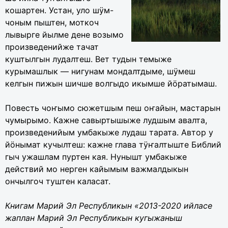
кошартен. Устан, уло шÿм-
чоным пыштен, моткоч
лывырге йылме дене возымо
произведенийже тачат
куштылгын лудалтеш. Вет тудын темыже
курымашлык — нигунам мондалтдыме, шÿмеш
келгын пижын шичше волгыдо икымше йöратымаш.
Повесть чоҥымо сюжетшым пеш оҥайын, мастарын
чумырымо. Кажне савыртышыже лудшым авалта,
произведенийым умбакыже лудаш тарата. Автор у
йöнымат кучылтеш: кажне глава тÿҥалтыште Библий
гыч ужашлам пуртен кая. Нунышт умбакыже
действий мо нерген кайымым важмалдыкын
ончылгоч туштен каласат.
Книгам Марий Эл Республикын «2013-2020 ийласе
жаплан Марий Эл Республикын кугыжаныш