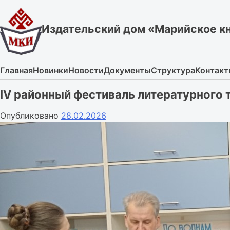
Skip
to
Издательский дом «Марийское к
content
Главная
Новинки
Новости
Документы
Структура
Контак
IV районный фестиваль литературного
Опубликовано
28.02.2026