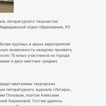
аль литературного творчества
Медведевский отдел образования, РО
иболее крупных и ярких мероприятий
альную возможность каждому проявить
около 75 юных участников из города
назии и двух местных средних
представителями творческих
ции литературного журнала «Литера»,
чем Поповым, поэтом Алексеем
вной Бирюковой. Гостям удалось