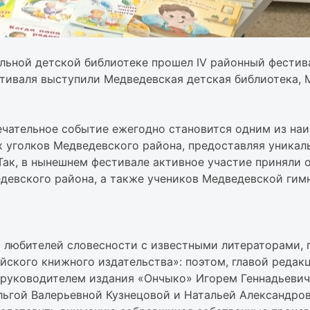
льной детской библиотеке прошел IV районный фестив
тиваля выступили Медведевская детская библиотека, 
ечательное событие ежегодно становится одним из на
ех уголков Медведевского района, предоставляя уник
Так, в нынешнем фестивале активное участие приняли 
девского района, а также учеников Медведевской гим
 любителей словесности с известными литераторами, 
ского книжного издательства»: поэтом, главой редак
 руководителем издания «Ончыко» Игорем Геннадьеви
льгой Валерьевной Кузнецовой и Натальей Александро