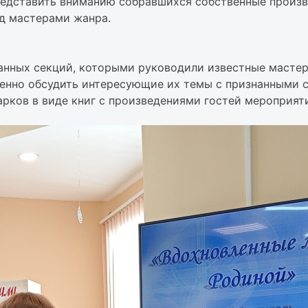
едставить вниманию собравшихся собственные произв
д мастерами жанра.
анных секций, которыми руководили известные мастер
венно обсудить интересующие их темы с признанными 
рков в виде книг с произведениями гостей мероприят