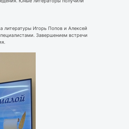
едения. Юные литераторы получили
а литературы Игорь Попов и Алексей
специалистами. Завершением встречи
ия.