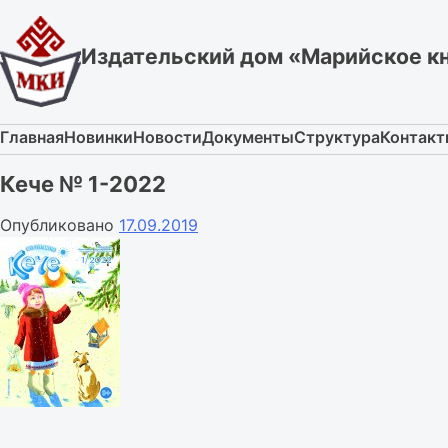
Skip
to
Издательский дом «Марийское к
content
Главная
Новинки
Новости
Документы
Структура
Контак
Кече № 1-2022
Опубликовано
17.09.2019