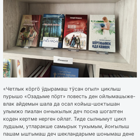
«Четлык кӧргӧ ӱдырамаш тӱсан огыл» циклыш
пурышо «Озадыме пӧрт» повесть ден ойлымашыже-
влак айдемын шала да осал койыш-шоктышан
улымжо пиалан ончыкылык деч посна шогалтен
коден кертме нерген ойлат. Тиде сылнымут цикл
лудшым, утларакше самырык тукымым, йоҥылыш
пашам ыштымаш деч шекландарыме шонымаш дене