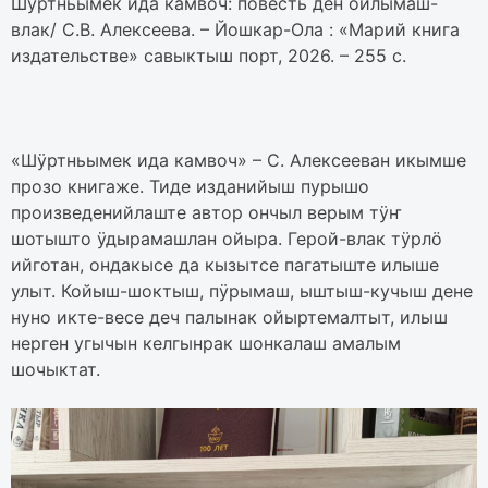
Шӱртньымек ида камвоч: повесть ден ойлымаш-
влак/ С.В. Алексеева. – Йошкар-Ола : «Марий книга
издательстве» савыктыш порт, 2026. – 255 с.
«Шӱртньымек ида камвоч» – С. Алексееван икымше
прозо книгаже. Тиде изданийыш пурышо
произведенийлаште автор ончыл верым тӱҥ
шотышто ӱдырамашлан ойыра. Герой-влак тӱрлӧ
ийготан, ондакысе да кызытсе пагатыште илыше
улыт. Койыш-шоктыш, пӱрымаш, ыштыш-кучыш дене
нуно икте-весе деч палынак ойыртемалтыт, илыш
нерген угычын келгынрак шонкалаш амалым
шочыктат.