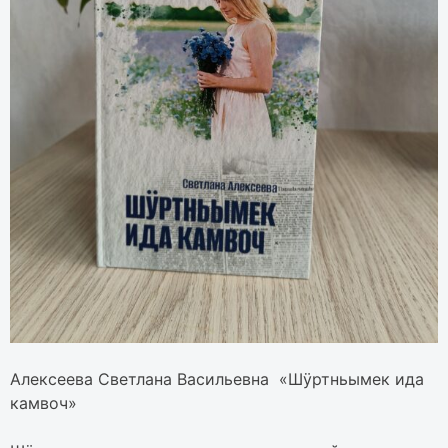
Алексеева Светлана Васильевна «Шӱртньымек ида
камвоч»