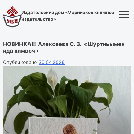
Skip
to
Издательский дом «Марийское книжное
content
издательство»
НОВИНКА!!! Алексеева С. В. «Шӱртньымек
ида камвоч»
Опубликовано
30.04.2026