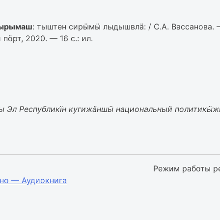
ытырымаш
: тыштен сирӹмӹ лыдышвлӓ: / С.А. Вассанова.
ӧрт, 2020. — 16 с.: ил.
ры Эл Республикїн кугижӓншӹ национальный политикӹ
Режим работы р
но — Аудиокнига