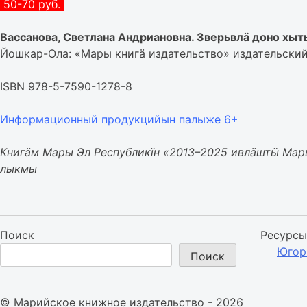
50-70 руб.
Вассанова, Светлана Андриановна. Зверьвлӓ доно х
Йошкар-Ола: «Мары книгӓ издательство» издательский п
ISBN 978-5-7590-1278-8
Информационный продукцийын палыже 6+
Книгӓм Мары Эл Республикїн «2013–2025 ивлӓштӹ Ма
лыкмы
Поиск
Ресурсы
Югор
Поиск
© Марийское книжное издательство - 2026