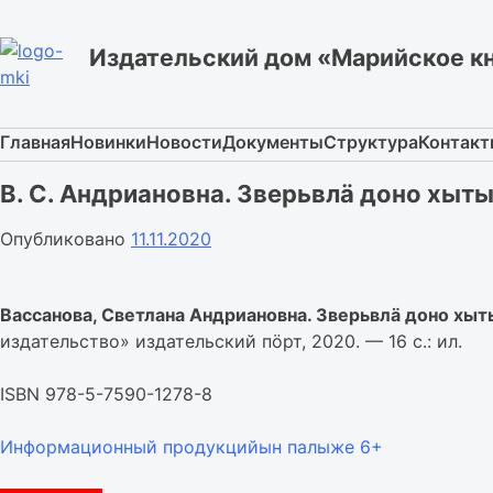
Skip
to
Издательский дом «Марийское к
content
Главная
Новинки
Новости
Документы
Структура
Контак
В. С. Андриановна. Зверьвлӓ доно хы
Опубликовано
11.11.2020
Вассанова, Светлана Андриановна. Зверьвлӓ доно х
издательство» издательский пӧрт, 2020. — 16 с.: ил.
ISBN 978-5-7590-1278-8
Информационный продукцийын палыже 6+