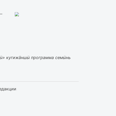
 —
жӹ» кугижӓншӹ программа семӹнь
едакции