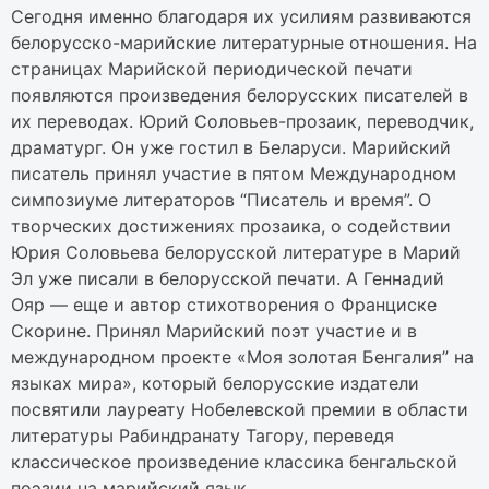
Cегодня именно благодаря их усилиям развиваются
белорусско-марийские литературные отношения. На
страницах Марийской периодической печати
появляются произведения белорусских писателей в
их переводах. Юрий Соловьев-прозаик, переводчик,
драматург. Он уже гостил в Беларуси. Марийский
писатель принял участие в пятом Международном
симпозиуме литераторов “Писатель и время”. О
творческих достижениях прозаика, о содействии
Юрия Соловьева белорусской литературе в Марий
Эл уже писали в белорусской печати. А Геннадий
Ояр — еще и автор стихотворения о Франциске
Скорине. Принял Марийский поэт участие и в
международном проекте «Моя золотая Бенгалия” на
языках мира», который белорусские издатели
посвятили лауреату Нобелевской премии в области
литературы Рабиндранату Тагору, переведя
классическое произведение классика бенгальской
поэзии на марийский язык.