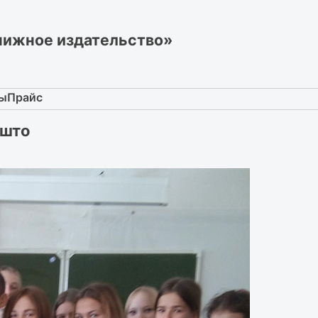
нижное издательство»
ты
Прайс
ышто