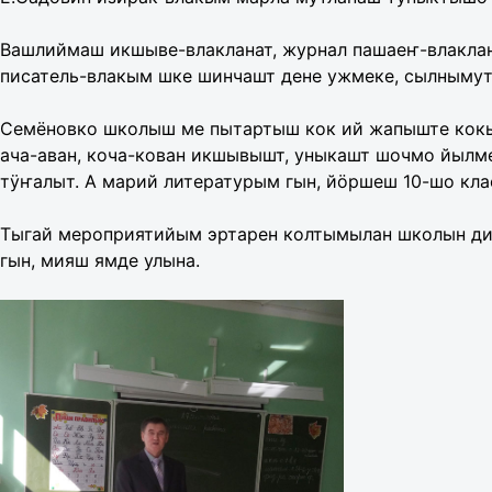
Вашлиймаш икшыве-влакланат, журнал пашаеҥ-влаклан
писатель-влакым шке шинчашт дене ужмеке, сылнымут
Семёновко школыш ме пытартыш кок ий жапыште кокым
ача-аван, коча-кован икшывышт, уныкашт шочмо йылм
тÿҥалыт. А марий литературым гын, йöршеш 10-шо клас
Тыгай мероприятийым эртарен колтымылан школын дир
гын, мияш ямде улына.