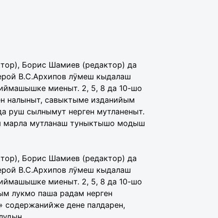
тор), Борис Шамиев (редактор) да
ерой В.С.Архипов лÿмеш кыдалаш
ймашышке миеныт. 2, 5, 8 да 10-шо
ен налыныт, савыктыме изданийым
да руш сылнымут нерген мутланеныт.
ым марла мутланаш туныктышо модыш
тор), Борис Шамиев (редактор) да
ерой В.С.Архипов лÿмеш кыдалаш
ймашышке миеныт. 2, 5, 8 да 10-шо
ым лукмо паша радам нерген
» содержанийже дене палдарен,
лудын.