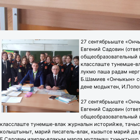
27 сентябрьыште «Ончы
Евгений Садовин (отве
общеобразовательный ш
класслаште тунемше-в
лукмо паша радам нерг
Б.Шамиев «Ончыкын» с
дене модыктен, И.Попо
27 сентябрьыште «Ончы
Евгений Садовин (отве
общеобразовательный ш
класслаште тунемше-влак журналын историйже, тачыс
колыштыныт, марий писатель-влак, кызытсе марий да
Е.Садовин изирак-влакым марла мутланаш туныктышо