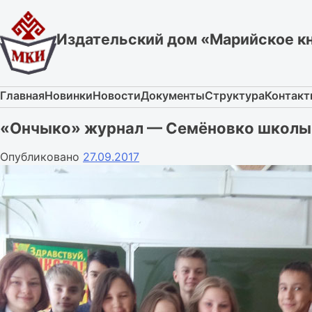
Skip
to
Издательский дом «Марийское к
content
Главная
Новинки
Новости
Документы
Структура
Контак
«Ончыко» журнал — Семёновко школ
Опубликовано
27.09.2017