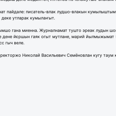
ат пайдале: писатель-влак лудшо-влакын кумылыштым
 деке утларак кумылаҥыт.
шо гана миенна. Журналнамат тушто эреак лудын шог
е дене йєршын гаяк огыт мутлане, марий йылмыжымат
с гыч веле.
екторжо Николай Васильевич Семёновлан кугу таум к