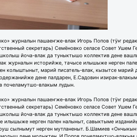
ко» журналын пашаеҥже-влак Игорь Попов (тÿҥ редак
тственный секретарь) Семёновко селасе Совет Ушем Г
колыш йоча-влак да туныктышо коллектив дене вашли
лак журналын историйже, тачысе илышыже нерген пал
ен колыштыныт, марий писатель-влак, кызытсе марий 
одержанийже дене палдарен, Е.Садовин изирак-влак
в почеламутшо-влакым лудын.
ко» журналын пашаеҥже-влак Игорь Попов (тÿҥ редак
тственный секретарь) Семёновко селасе Совет Ушем Г
колыш йоча-влак да туныктышо коллектив дене вашли
е илышыже нерген пален налыныт, савыктыме изданий
 руш сылнымут нерген мутланеныт. Б.Шамиев «Ончыкын
 модыш дене модыктен, И.Попов почеламутшо-влакым 