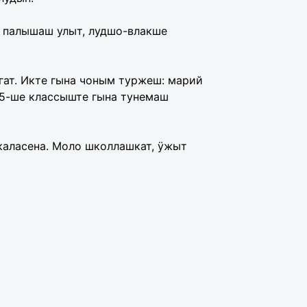
 палышаш улыт, лудшо-влакше
ат. Икте гына чоным туржеш: марий
 5-ше классыште гына тунемаш
аласена. Моло школлашкат, ÿжыт