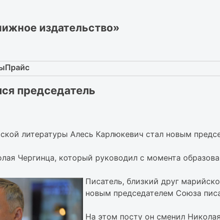
нижное издательство»
ты
Прайс
лся председатель
йской литературы Алесь Карлюкевич стал новым предс
олая Чергинца, который руководил с момента образова
Писатель, близкий друг марийск
новым председателем Союза писа
На этом посту он сменил Николая