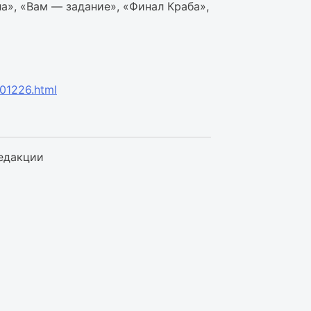
ла», «Вам — задание», «Финал Краба»,
501226.html
едакции