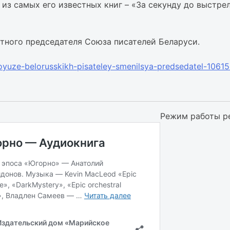
 из самых его известных книг – «За секунду до выстре
тного председателя Союза писателей Беларуси.
oyuze-belorusskikh-pisateley-smenilsya-predsedatel-1061
Режим работы р