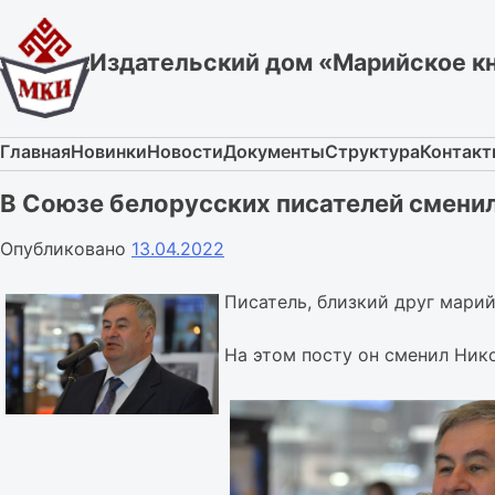
Skip
to
Издательский дом «Марийское к
content
Главная
Новинки
Новости
Документы
Структура
Контак
В Союзе белорусских писателей смени
Опубликовано
13.04.2022
Писатель, близкий друг мари
На этом посту он сменил Ник