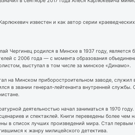
азначил в сентябре 2017 года Алеся Карлюкевича мини
арлюкевич известен и как автор серии краеведческих 
лай Чергинец родился в Минске в 1937 году, является
телей с 2006 года — с момента образования объединен
олистом, выступал в том числе за минское «Динамо».
тал на Минском приборостроительном заводе, служил в
ился в звании генерал-лейтенанта внутренней службы. С
нистане.
ратурной деятельностью начал заниматься в 1970 году.
сценариев и спектаклей. Книги переведены более чем 
ены в список лучших произведений мира. Стал первым 
тившимся к жанру милицейского детектива.