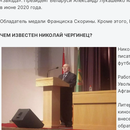
«Звязда». Президент Беларуси Александр Лукашенко н
в июне 2020 года.
Обладатель медали Франциска Скорины. Кроме этого, К
ЧЕМ ИЗВЕСТЕН НИКОЛАЙ ЧЕРГИНЕЦ?
Нико
писа
футб
Рабо
Увол
Афга
Лите
кино
внес
обра