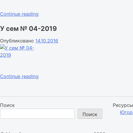
«У
Continue reading
сем
У сем № 04-2019
№
03-
Опубликовано
14.10.2016
2019»
«У
Continue reading
сем
№
04-
2019»
Поиск
Ресурсы
Югор
Поиск