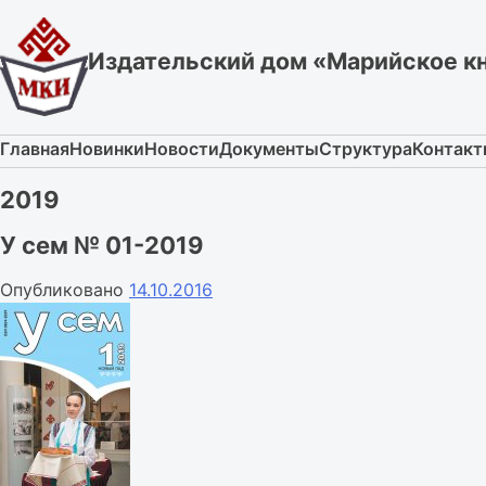
Skip
to
Издательский дом «Марийское к
content
Главная
Новинки
Новости
Документы
Структура
Контак
2019
У сем № 01-2019
Опубликовано
14.10.2016