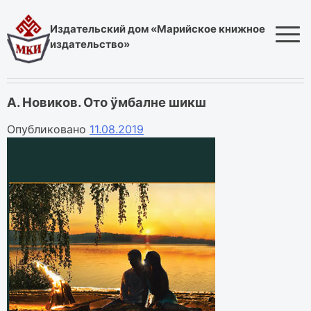
Skip
to
Издательский дом «Марийское книжное
content
издательство»
А. Новиков. Ото ӱмбалне шикш
Опубликовано
11.08.2019