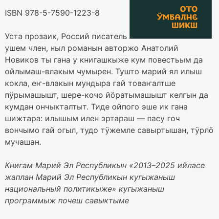
ISBN 978-5-7590-1223-8
Уста прозаик, Россий писатель
ушем член, ныл романын авторжо Анатолий
Новиков ты гана у книгашкыже кум повестьым да
ойлымаш-влакым чумырен. Тушто марий ял илыш
кокла, еҥ-влакын мундыра гай товаҥалтше
пӱрымашышт, шере-кочо йӧратымашышт келгын да
кумдан ончыкталтыт. Тиде ойпого эше ик гана
шижтара: илышым илен эртараш — пасу гоч
вончымо гай огыл, тудо тӱжемле савыртышан, тӱрлӧ
мучашан.
Книгам Марий Эл Республикын «2013–2025 ийласе
жаплан Марий Эл Республикын кугыжаныш
национальный политикыже» кугыжаныш
программыж почеш савыктыме