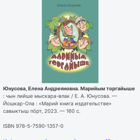
Юнусова, Елена Андреяновна. Марийым торгайыше
: чын лийше мыскара-влак / Е. А. Юнусова. —
Йошкар-Ола : «Марий книга издательстве»
савыктыш пӧрт, 2023. — 160 с.
ISBN 978-5-7590-1357-0