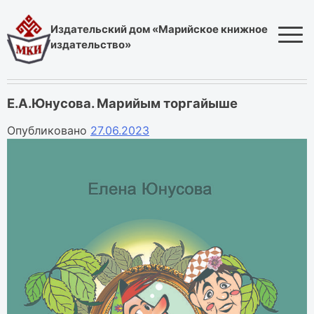
Skip
to
Издательский дом «Марийское книжное
content
издательство»
Е.А.Юнусова. Марийым торгайыше
Опубликовано
27.06.2023