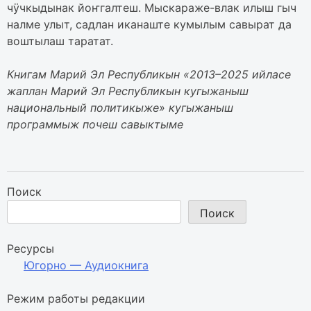
чӱчкыдынак йоҥгалтеш. Мыскараже-влак илыш гыч
налме улыт, садлан иканаште кумылым савырат да
воштылаш таратат.
Книгам Марий Эл Республикын «2013–2025 ийласе
жаплан Марий Эл Республикын кугыжаныш
национальный политикыже» кугыжаныш
программыж почеш савыктыме
Поиск
Поиск
Ресурсы
Югорно — Аудиокнига
Режим работы редакции