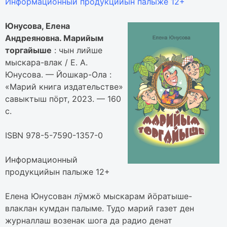
Информационный продукцийын палыже 12+
Юнусова, Елена
Андреяновна. Марийым
торгайыше
: чын лийше
мыскара-влак / Е. А.
Юнусова. — Йошкар-Ола :
«Марий книга издательстве»
савыктыш пӧрт, 2023. — 160
с.
ISBN 978-5-7590-1357-0
Информационный
продукцийын палыже 12+
Елена Юнусован лӱмжӧ мыскарам йӧратыше-
влаклан кумдан палыме. Тудо марий газет ден
журналлаш возенак шога да радио денат