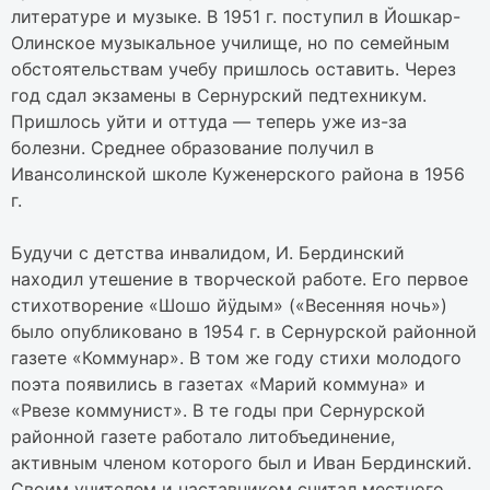
литературе и музыке. В 1951 г. поступил в Йошкар-
Олинское музыкальное училище, но по семейным
обстоятельствам учебу пришлось оставить. Через
год сдал экзамены в Сернурский педтехникум.
Пришлось уйти и оттуда — теперь уже из-за
болезни. Среднее образование получил в
Ивансолинской школе Куженерского района в 1956
г.
Будучи с детства инвалидом, И. Бердинский
находил утешение в творческой работе. Его первое
стихотворение «Шошо йӱдым» («Весенняя ночь»)
было опубликовано в 1954 г. в Сернурской районной
газете «Коммунар». В том же году стихи молодого
поэта появились в газетах «Марий коммуна» и
«Рвезе коммунист». В те годы при Сернурской
районной газете работало литобъединение,
активным членом которого был и Иван Бердинский.
Своим учителем и наставником считал местного