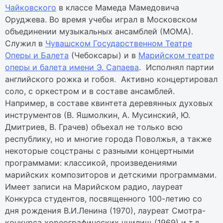
Чайковского
в классе Мамеда Мамедовича
Оруджева. Во время учебы играл в Московском
объединении музыкальных ансамблей (МОМА).
Служил в
Чувашском Государственном Театре
Оперы и Балета
(Чебоксары) и в
Марийском театре
оперы и балета имени Э. Сапаева
. Исполнял партии
английского рожка и гобоя. Активно концертировал
соло, с оркестром и в составе ансамблей.
Например, в составе квинтета деревянных духовых
инструментов (В. Яшмолкин, А. Мусинский, Ю.
Дмитриев, В. Грачев) объехал не только всю
республику, но и многие города Поволжья, а также
некоторые соцстраны с разными концертными
программами: классикой, произведениями
марийских композиторов и детскими программами.
Имеет записи на Марийском радио, лауреат
Конкурса студентов, посвященного 100-летию со
дня рождения В.И.Ленина (1970), лауреат Смотра-
конкурса хореографических училищ (1969) и т.д.