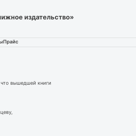
нижное издательство»
ты
Прайс
о что вышедшей книги
цеву,