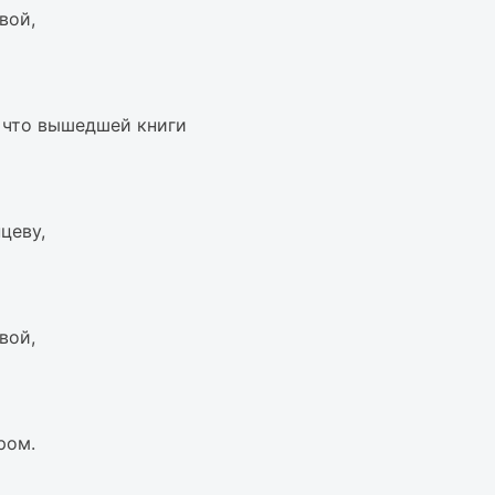
вой,
о что вышедшей книги
цеву,
вой,
ром.