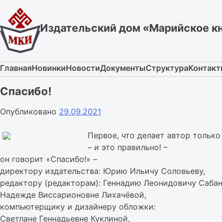
Skip
to
Издательский дом «Марийское к
content
Главная
Новинки
Новости
Документы
Структура
Контак
Спасибо!
Опубликовано
29.09.2021
Первое, что делает автор тольк
– и это правильно! –
он говорит «Спасибо!» –
директору издательства: Юрию Ильичу Соловьеву,
редактору (редакторам): Геннадию Леонидовичу Сабан
Надежде Виссарионовне Лихачёвой,
компьютерщику и дизайнеру обложки:
Светлане Геннадьевне Куклиной,