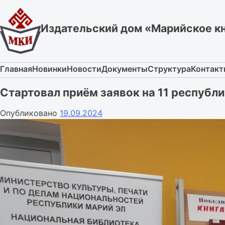
Skip
to
Издательский дом «Марийское к
content
Главная
Новинки
Новости
Документы
Структура
Контак
Стартовал приём заявок на 11 республ
Опубликовано
19.09.2024