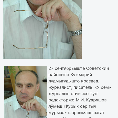
27 сентябрьыште Советский
районысо Кужмарий
лудмыгудышто краевед,
журналист, писатель, «У сем»
журналын ончычсо тӱҥ
редакторжо М.И. Кудряшов
лӱмеш «Курык сер гыч
мурызо» шарнымаш шагат