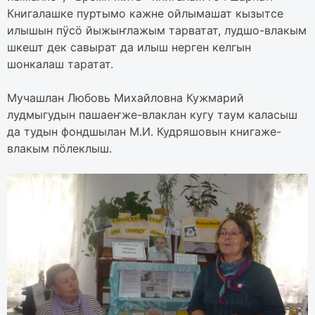
Книгалашке пуртымо кажне ойлымашат кызытсе
илышын пӱсӧ йыжыҥлажым тарватат, лудшо-влакым
шкешт дек савырат да илыш нерген келгын
шонкалаш таратат.
Мучашлан Любовь Михайловна Кужмарий
лудмыгудын пашаеҥже-влаклан кугу таум каласыш
да тудын фондшылан М.И. Кудряшовын книгаже-
влакым пӧлеклыш.