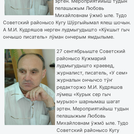
эртен. Мероприятийыш тудын
пелашыжым Любовь
Михайловнам ӱжмӧ ыле. Тудо
Советский районысо Кугу Шӱргыйымал ялеш шочын.
А М.И. Кудряшов нерген лудмыгудышто «Кӱкшыт гыч
ончышо писатель» лӱман ончерым ямдылыме.
27 сентябрьыште Советский
районысо Кужмарий
лудмыгудышто краевед,
журналист, писатель, «У сем»
журналын ончычсо тӱҥ
редакторжо М.И. Кудряшов
лӱмеш «Курык сер гыч
мурызо» шарнымаш шагат
эртен. Мероприятийыш тудын
пелашыжым Любовь
Михайловнам ӱжмӧ ыле. Тудо
Советский районысо Кугу