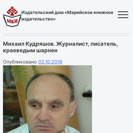
Skip
to
Издательский дом «Марийское книжное
content
издательство»
Михаил Кудряшов. Журналист, писатель,
краеведым шарнен
Опубликовано
02.10.2019