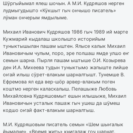
Шӱргыйымал ялеш шочын. А М.И. Кудряшов нерген
лудмыгудышто «Кӱкшыт гыч ончышо писатель»
лӱман ончерым ямдылыме.
Михаил Иванович Кудряшов 1986 гыч 1989 ий марте
Кужмарий кыдалаш школышто историйым
туныктышылан пашам ыштен. Ялысе калык Михаил
Ивановичым чулым, поро, эре полшаш ямде улшо еҥ
семын шарна. Пырля пашам ыштыше О.И. Козырева
ден И.А. Михеева тудын туныктымо жапыште лийше
оҥай илыш сӱрет-влакым шарналтышт. Тунемше В.
Ефремова ял еда вер-шӧр арвер-влакым поген
коштмо нерген каласкалыш. Пелашыже Любовь
Михайловна Кудряшовмыт ешын илышыже, Михаил
Ивановичын усталык пашаж гыч ушеш да шӱмеш
кодшо оҥай факт-влакым шарналтыш.
М.И. Кудряшовым писатель семын «Шем шыҥалык
йымалне», «Время жить» книгалаж гоч шарнат.